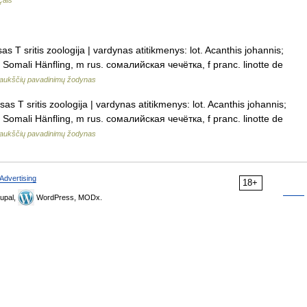
çais
as T sritis zoologija | vardynas atitikmenys: lot. Acanthis johannis;
. Somali Hänfling, m rus. сомалийская чечётка, f pranc. linotte de
aukščių pavadinimų žodynas
sas T sritis zoologija | vardynas atitikmenys: lot. Acanthis johannis;
. Somali Hänfling, m rus. сомалийская чечётка, f pranc. linotte de
aukščių pavadinimų žodynas
Advertising
18+
upal,
WordPress, MODx.