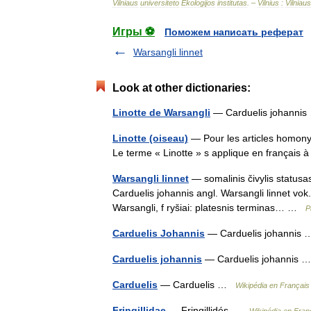
Vilniaus
universiteto
Ekologijos
institutas
. –
Vilnius
:
Vilniaus
Игры ⚽
Поможем написать реферат
Warsangli linnet
Look at other dictionaries:
Linotte de Warsangli
— Carduelis johann
Linotte (oiseau)
— Pour les articles homony
Le terme « Linotte » s applique en français 
Warsangli linnet
— somalinis čivylis statusas 
Carduelis johannis angl. Warsangli linnet vok
Warsangli, f ryšiai: platesnis terminas… …
P
Carduelis Johannis
— Carduelis johanni
Carduelis johannis
— Carduelis johannis
Carduelis
— Carduelis …
Wikipédia en Français
Fringillidae
— Fringillidés …