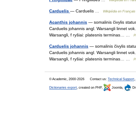
Wikipédia en Fran
Carduelis
— Carduelis …
Wikipédia en Français
Acanthis johannis
— somalinis čivylis status
Carduelis johannis angl. Warsangli linnet vok
Warsangli, f ryšiai: platesnis terminas… …
P
Carduelis johannis
— somalinis čivylis statu
Carduelis johannis angl. Warsangli linnet vok
Warsangli, f ryšiai: platesnis terminas… …
P
© Academic, 2000-2026
Contact us:
Technical Support
,
Dictionaries export
, created on PHP,
Joomla,
Dr