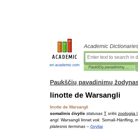
Academic Dictionarie
en-academic.com
Paukščių pavadinimų žodynas
Paukščių pavadinimų žodyna
linotte de Warsangli
linotte
de
Warsangli
somalinis
čivylis
statusas
T
sritis
zoologija
angl
.
Warsangli
linnet
vok
.
Somali
-
Hänfling
,
platesnis
terminas
–
čivyliai