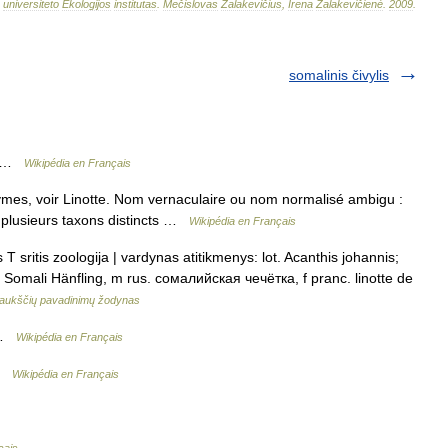
universiteto
Ekologijos
institutas
.
Mečislovas
Žalakevičius
,
Irena
Žalakevičienė
.
2009
.
somalinis čivylis
is …
Wikipédia en Français
mes, voir Linotte. Nom vernaculaire ou nom normalisé ambigu :
à plusieurs taxons distincts …
Wikipédia en Français
T sritis zoologija | vardynas atitikmenys: lot. Acanthis johannis;
. Somali Hänfling, m rus. сомалийская чечётка, f pranc. linotte de
aukščių pavadinimų žodynas
s …
Wikipédia en Français
 …
Wikipédia en Français