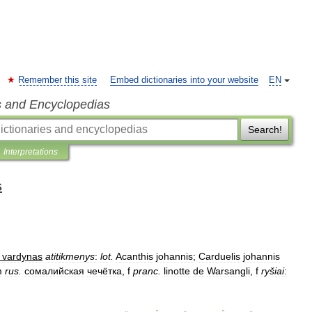
Remember this site
Embed dictionaries into your website
EN
s and Encyclopedias
Search!
Interpretations
s
|
vardynas
atitikmenys
:
lot
.
Acanthis
johannis
;
Carduelis
johannis
m
rus
.
сомалийская
чечётка
,
f
pranc
.
linotte
de
Warsangli
,
f
ryšiai
: